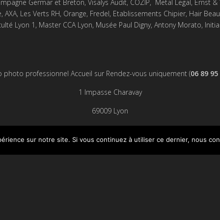
 Champagne Germar et Breton, Visalys Audit, COZIP, Metal Legal, Ernst 
XA, Les Verts RH, Orange, Fredel, Etablissements Chipier, Hair Beauty
ulté Lyon 1, Master CCA Lyon, Musée Paul Digny, Antony Morato, Initial
o photo professionnel Accueil sur Rendez-vous uniquement (
06 89 95
1 Impasse Charavay
69009 Lyon
mail :
studiovalmy.fr@gmail.com
érience sur notre site. Si vous continuez à utiliser ce dernier, nous co