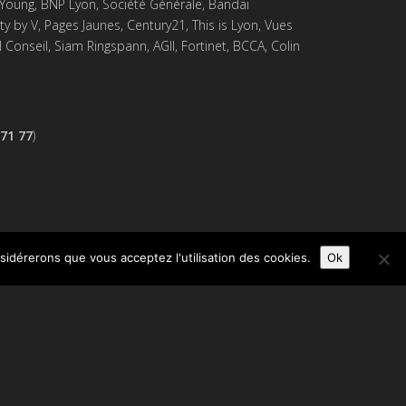
& Young, BNP Lyon, Société Générale, Bandaï
 by V, Pages Jaunes, Century21, This is Lyon, Vues
 Conseil, Siam Ringspann, AGII, Fortinet, BCCA, Colin
 71 77
)
nsidérerons que vous acceptez l'utilisation des cookies.
Ok