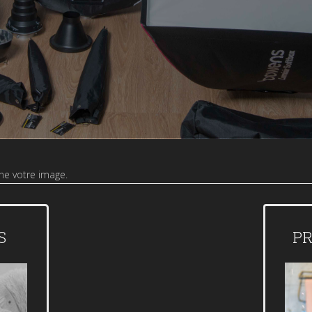
ne votre image.
S
PR